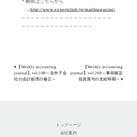
＊解除はこちらから
→
http://www.expertslink.jp/mailmagazine/
～～～～～～～～～～～～～～～～～～～
～～～～～～～～～～～～～～～
【Weekly accounting
【Weekly accounting
journal】vol.198～在外子会
journal】vol.200～事前確定
社の会計処理の修正～
役員賞与の支給時期～
トップページ
会社案内