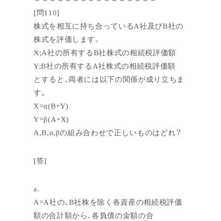
[問110]
株式を相互に持ち合っているA社及びB社の
株式を評価します。
X;A社の所有するB社株式の相続税評価額
Y;B社の所有するA社株式の相続税評価額
とすると、両者には以下の関係が成り立ちま
す。
X=α(B+Y)
Y=β(A+X)
A,B,α,βの組み合わせで正しいものはどれ？
[答]
a.
A=A社の、B社株を除く各資産の相続税評価
額の合計額から、各負債の金額の合