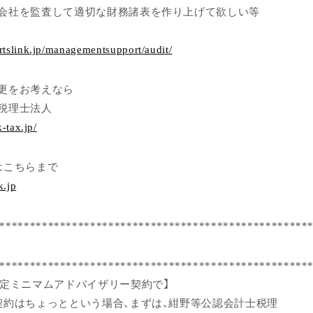
会社を監査して適切な財務諸表を作り上げて欲しい等
rtslink.jp/managementsupport/audit/
更をお考えなら
税理士法人
k-tax.jp/
はこちらまで
k.jp
***************************************************
***************************************************
限定ミニマムアドバイザリー契約で】
契約はちょっとという場合、まずは、紺野等公認会計士税理