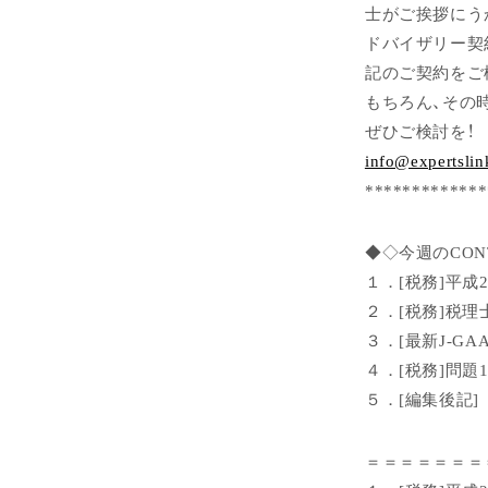
士がご挨拶にう
ドバイザリー契
記のご契約をご
もちろん、その
ぜひご検討を！
info@expertslin
*************
◆◇今週のCON
１．[税務]平成
２．[税務]税
３．[最新J-G
４．[税務]問題1
５．[編集後記]
＝＝＝＝＝＝＝