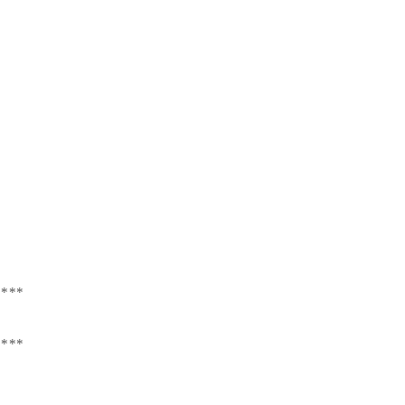
****
****