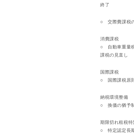
終了
○ 交際費課税
消費課税
○ 自動車重量
課税の見直し
国際課税
○ 国際課税原
納税環境整備
○ 換価の猶予
期限切れ租税特
○ 特定認定長