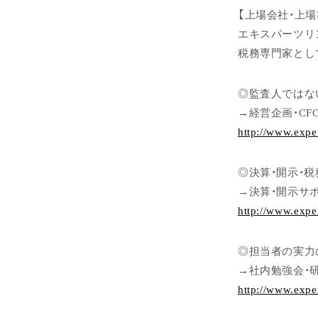
【上場会社・上
エキスパーツリ
税務専門家とし
◎監査人ではな
→経営企画・CF
http://www.expe
◎決算・開示・
→決算・開示サ
http://www.expe
◎担当者の実力
→社内勉強会・
http://www.expe