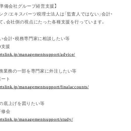
場準備会社グループ経営支援】
ンク/エキスパーツ税理士法人は「監査人ではない」会計・
て、会社側の視点にたった各種支援を行っています。
い会計・税務専門家に相談したい等
O支援
rtslink.jp/managementsupport/advice/
税務業務の一部を専門家に外注したい等
ポート
rtslink.jp/managementsupport/finalaccounts/
の底上げを図りたい等
研修会
rtslink.jp/managementsupport/study/