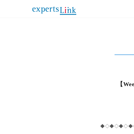
【Wee
◆◇◆◇◆◇◆◇◆