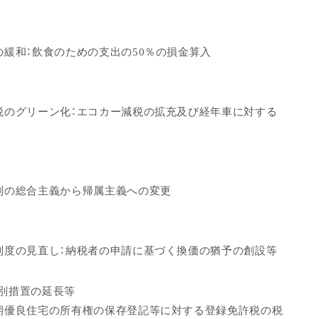
の緩和：飲食のための支出の50％の損金算入
税のグリーン化：エコカー減税の拡充及び経年車に対する
則の総合主義から帰属主義への変更
制度の見直し：納税者の申請に基づく換価の猶予の創設等
別措置の延長等
期優良住宅の所有権の保存登記等に対する登録免許税の税