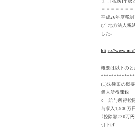
１．[税務]平成
＝＝＝＝＝＝＝
平成26年度税
び「地方法人税法
した。
https://www.mof
概要は以下のと
*************
(1)法律案の概
個人所得課税
○ 給与所得控
与収入1,500万
（控除額230万円
引下げ