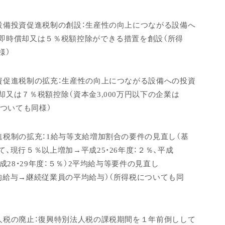
設備投資促進税制の創設：生産性の向上につながる設備へ
即時償却又は５％税額控除ができる措置を創設（所得
様）
資促進税制の拡充：生産性の向上につながる設備への投資
却又は７％税額控除（資本金3,000万円以下の企業は
についても同様）
進税制の拡充：1給与等支給増加割合の要件の見直し（基
、現行５％以上増加→平成25・26年度：２％、平成
平成28・29年度：５％）2平均給与等要件の見直し
均給与→継続従業員の平均給与）（所得税についても同
人税の廃止：復興特別法人税の課税期間を１年前倒しして