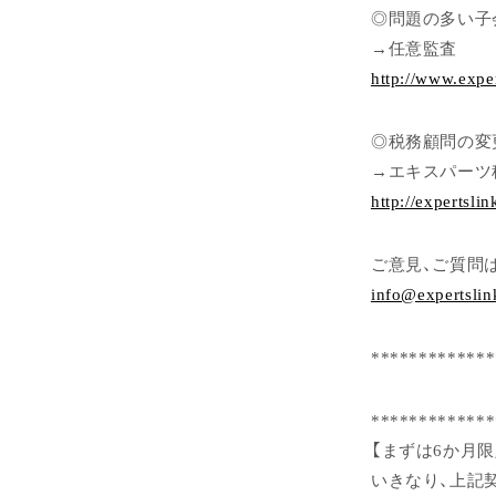
◎問題の多い子
→任意監査
http://www.expe
◎税務顧問の変
→エキスパーツ
http://expertslin
ご意見、ご質問
info@expertslin
*************
*************
【まずは6か月
いきなり、上記