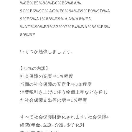
%8E%E5%88%B6%E6%8A%
9C%E6%9C%AC%E6%94%B9%E9%9D%A
9%E6%A1%88%E9%AA%A8%E5
%AD%90%E3%82%92%E4%BA%86%E6%
89%BF
いくつか勉強しましょう。
【+5%の内訳】
社会保障の充実⇒1％程度
当面の社会保障の安定化⇒3％程度
消費税引き上げに伴う物価上昇などを通じ
た社会保障支出等の増⇒1％程度
すべて社会保障財源化されます。社会保障4
経費(年金、医療、介護、少子化対