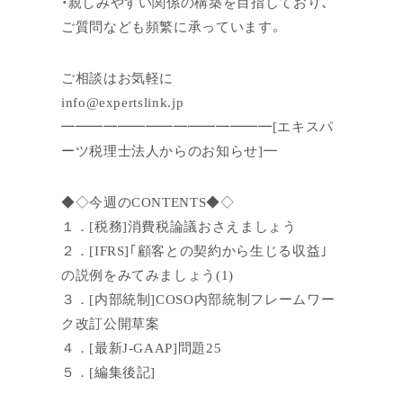
・親しみやすい関係の構築を目指しており、
ご質問なども頻繁に承っています。
ご相談はお気軽に
info@expertslink.jp
━━━━━━━━━━━━━━━[エキスパ
ーツ税理士法人からのお知らせ]━
◆◇今週のCONTENTS◆◇
１．[税務]消費税論議おさえましょう
２．[IFRS]｢顧客との契約から生じる収益｣
の説例をみてみましょう(1)
３．[内部統制]COSO内部統制フレームワー
ク改訂公開草案
４．[最新J-GAAP]問題25
５．[編集後記]