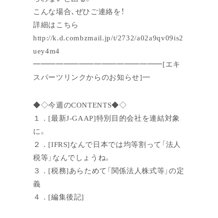
こんな場合、ぜひご連絡を！
詳細はこちら
http://k.d.combzmail.jp/t/2732/a02a9qv09is2
uey4m4
━━━━━━━━━━━━━━━━━[エキ
スパーツリンクからのお知らせ]━
◆◇今週のCONTENTS◆◇
１．[最新J-GAAP]特別目的会社を連結対象
に。
２．[IFRS]なんで日本では均等割って「法人
税等」なんでしょうね。
３．[税務]あらためて「関係法人株式等」の定
義
４．[編集後記]