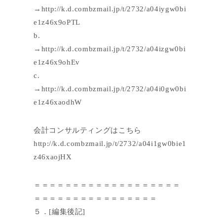
→http://k.d.combzmail.jp/t/2732/a04iygw0bi
e1z46x9oPTL
b.
→http://k.d.combzmail.jp/t/2732/a04izgw0bi
e1z46x9ohEv
c.
→http://k.d.combzmail.jp/t/2732/a04i0gw0bi
e1z46xaodhW
会計コンサルティングはこちら
http://k.d.combzmail.jp/t/2732/a04i1gw0bie1
z46xaojHX
＝＝＝＝＝＝＝＝＝＝＝＝＝＝＝＝＝＝＝
＝＝＝＝＝＝＝＝＝＝＝＝＝＝＝＝
５．[編集後記]