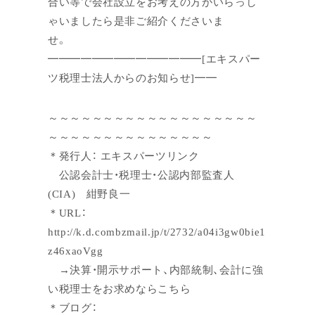
合い等で会社設立をお考えの方がいらっし
ゃいましたら是非ご紹介くださいま
せ。
━━━━━━━━━━━━━━[エキスパー
ツ税理士法人からのお知らせ]━━
～～～～～～～～～～～～～～～～～～～
～～～～～～～～～～～～～～～
＊発行人： エキスパーツリンク
公認会計士・税理士・公認内部監査人
(CIA) 紺野良一
＊URL：
http://k.d.combzmail.jp/t/2732/a04i3gw0bie1
z46xaoVgg
→決算・開示サポート、内部統制、会計に強
い税理士をお求めならこちら
＊ブログ：