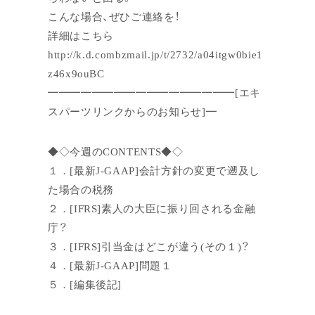
こんな場合、ぜひご連絡を！
詳細はこちら
http://k.d.combzmail.jp/t/2732/a04itgw0bie1
z46x9ouBC
━━━━━━━━━━━━━━━━━[エキ
スパーツリンクからのお知らせ]━
◆◇今週のCONTENTS◆◇
１．[最新J-GAAP]会計方針の変更で遡及し
た場合の税務
２．[IFRS]素人の大臣に振り回される金融
庁？
３．[IFRS]引当金はどこが違う(その１)？
４．[最新J-GAAP]問題１
５．[編集後記]