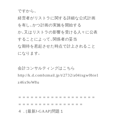
ですから、
経営者がリストラに関する詳細な公式計画
を有し、かつ計画の実施を開始する
か、又はリストラの影響を受ける人々に公表
することによって、関係者の妥当
な期待を惹起させた時点で計上されること
になります。
会計コンサルティングはこちら
http://k.d.combzmail.jp/t/2732/a04ixgw0bie1
z46x9oW8u
＝＝＝＝＝＝＝＝＝＝＝＝＝＝＝＝＝＝＝
＝＝＝＝＝＝＝＝＝＝＝＝＝＝＝＝
４．[最新J-GAAP]問題１