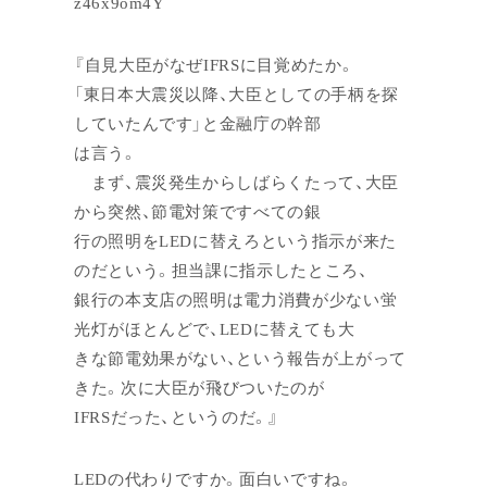
z46x9om4Y
『自見大臣がなぜIFRSに目覚めたか。
「東日本大震災以降、大臣としての手柄を探
していたんです」と金融庁の幹部
は言う。
まず、震災発生からしばらくたって、大臣
から突然、節電対策ですべての銀
行の照明をLEDに替えろという指示が来た
のだという。担当課に指示したところ、
銀行の本支店の照明は電力消費が少ない蛍
光灯がほとんどで、LEDに替えても大
きな節電効果がない、という報告が上がって
きた。次に大臣が飛びついたのが
IFRSだった、というのだ。』
LEDの代わりですか。面白いですね。