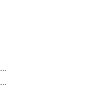
****
****