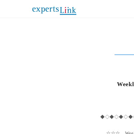
Week
◆◇◆◇◆◇◆◇◆
☆☆☆ Weekly 