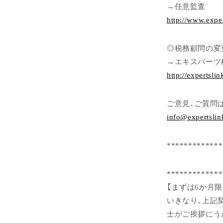
→任意監査
http://www.expe
◎税務顧問の変
→エキスパーツ
http://expertslin
ご意見、ご質問
info@expertslin
*************
*************
【まずは6か月
いきなり、上記
士がご挨拶にう