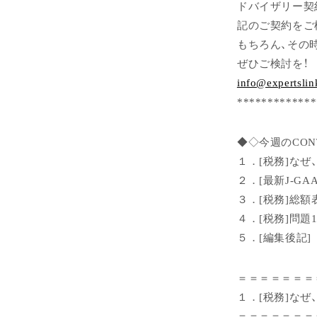
ドバイザリー契
記のご契約をご
もちろん、その
ぜひご検討を！
info@expertslin
*************
◆◇今週のCON
１．[税務]な
２．[最新J-G
３．[税務]総
４．[税務]問題1
５．[編集後記]
＝＝＝＝＝＝＝
１．[税務]な
＝＝＝＝＝＝＝