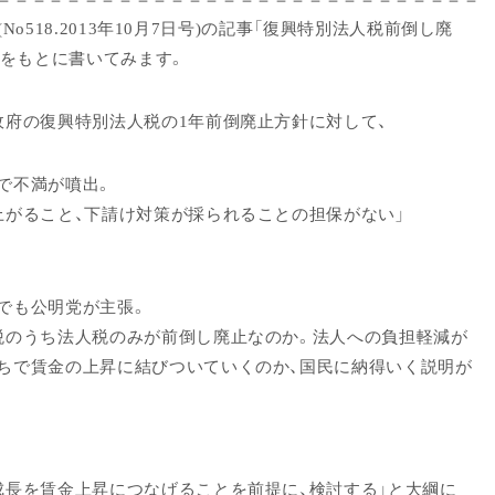
er(No518.2013年10月7日号)の記事「復興特別法人税前倒し廃
」をもとに書いてみます。
政府の復興特別法人税の1年前倒廃止方針に対して、
で不満が噴出。
がること、下請け対策が採られることの担保がない」
でも公明党が主張。
のうち法人税のみが前倒し廃止なのか。法人への負担軽減が
で賃金の上昇に結びついていくのか、国民に納得いく説明が
長を賃金上昇につなげることを前提に、検討する」と大綱に