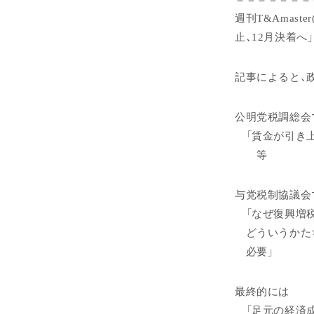
週刊T&Amast
止、12月決着へ
記事によると、
公明党税調総会
「賃金が引き上
等
与党税制協議会
「なぜ復興増税
どういうかたち
必要」
最終的には
「足元の経済成