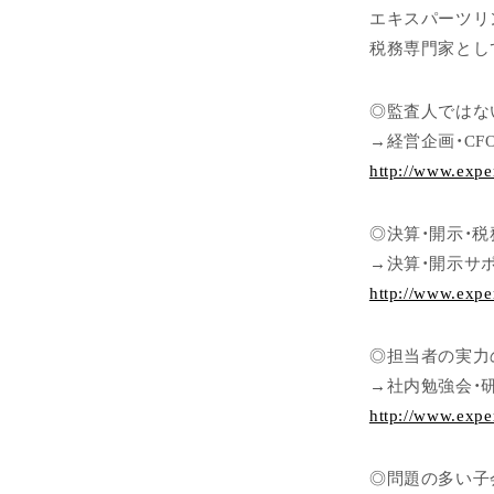
エキスパーツリ
税務専門家とし
◎監査人ではな
→経営企画・CF
http://www.expe
◎決算・開示・
→決算・開示サ
http://www.expe
◎担当者の実力
→社内勉強会・
http://www.expe
◎問題の多い子