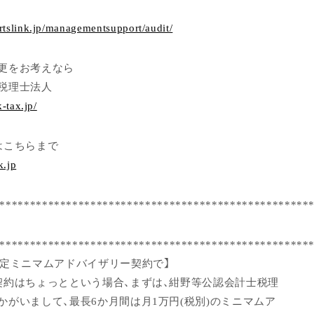
rtslink.jp/managementsupport/audit/
更をお考えなら
税理士法人
k-tax.jp/
はこちらまで
k.jp
***************************************************
***************************************************
限定ミニマムアドバイザリー契約で】
契約はちょっとという場合、まずは、紺野等公認会計士税理
かがいまして、最長6か月間は月1万円(税別)のミニマムア