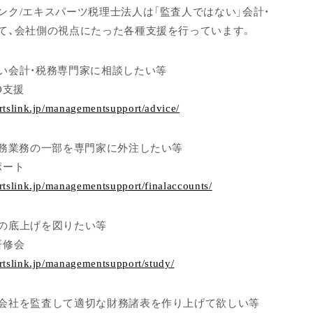
ンク/エキスパーツ税理士法人は「監査人ではない」会計・
て、会社側の視点にたった各種支援を行っています。
い会計・税務専門家に相談したい等
O支援
rtslink.jp/managementsupport/advice/
税務業務の一部を専門家に外注したい等
ポート
rtslink.jp/managementsupport/finalaccounts/
の底上げを図りたい等
研修会
rtslink.jp/managementsupport/study/
会社を監査して適切な財務諸表を作り上げて欲しい等